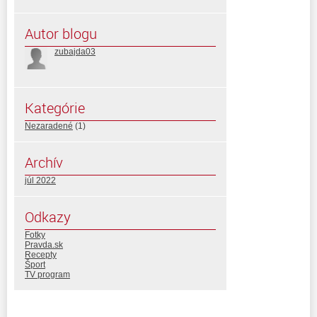
Autor blogu
zubajda03
Kategórie
Nezaradené
(1)
Archív
júl 2022
Odkazy
Fotky
Pravda.sk
Recepty
Šport
TV program