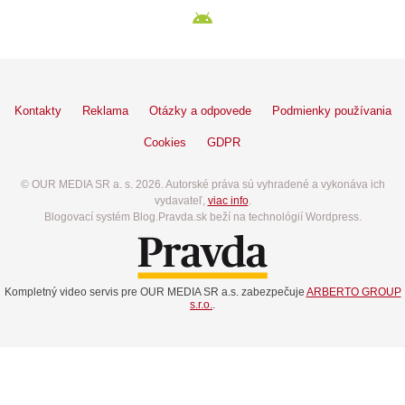
Kontakty
Reklama
Otázky a odpovede
Podmienky používania
Cookies
GDPR
© OUR MEDIA SR a. s. 2026. Autorské práva sú vyhradené a vykonáva ich
vydavateľ,
viac info
.
Blogovací systém Blog.Pravda.sk beží na technológií Wordpress.
Kompletný video servis pre OUR MEDIA SR a.s. zabezpečuje
ARBERTO GROUP
s.r.o.
.