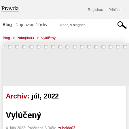
Registrácia
Prihlásenie
Blog
Najnovšie články
Najčítanejšie články
Blog
>
zubajda03
>
Vylúčený
Najkomentovanejšie články
Zoznam blogov
Komerčné blogy
Archív:
júl, 2022
Vylúčený
4. júla 2022, Prečítané 3 348x,
zubajda03