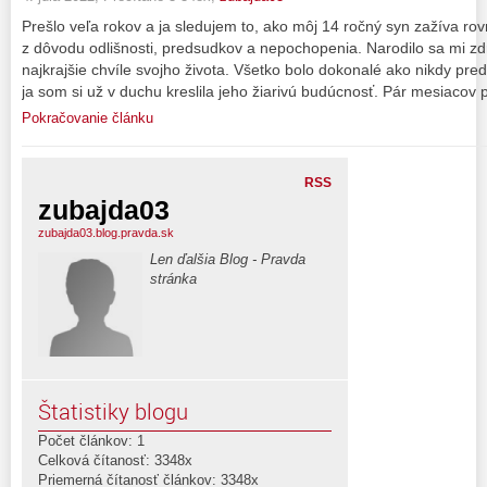
Prešlo veľa rokov a ja sledujem to, ako môj 14 ročný syn zažíva rov
z dôvodu odlišnosti, predsudkov a nepochopenia. Narodilo sa mi zd
najkrajšie chvíle svojho života. Všetko bolo dokonalé ako nikdy pre
ja som si už v duchu kreslila jeho žiarivú budúcnosť. Pár mesiacov 
Pokračovanie článku
RSS
zubajda03
zubajda03.blog.pravda.sk
Len ďalšia Blog - Pravda
stránka
Štatistiky blogu
Počet článkov: 1
Celková čítanosť: 3348x
Priemerná čítanosť článkov: 3348x