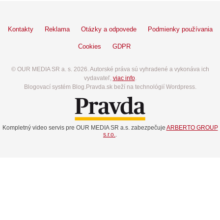
Kontakty
Reklama
Otázky a odpovede
Podmienky používania
Cookies
GDPR
© OUR MEDIA SR a. s. 2026. Autorské práva sú vyhradené a vykonáva ich
vydavateľ,
viac info
.
Blogovací systém Blog.Pravda.sk beží na technológií Wordpress.
Kompletný video servis pre OUR MEDIA SR a.s. zabezpečuje
ARBERTO GROUP
s.r.o.
.