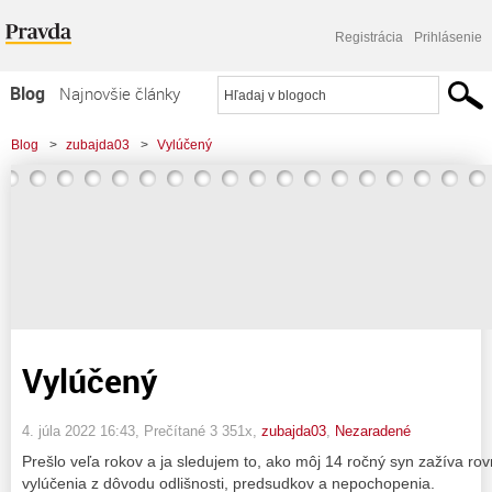
Registrácia
Prihlásenie
Blog
Najnovšie články
Najčítanejšie články
Blog
>
zubajda03
>
Vylúčený
Najkomentovanejšie články
Zoznam blogov
Komerčné blogy
Vylúčený
4. júla 2022 16:43
, Prečítané 3 351x,
zubajda03
,
Nezaradené
Prešlo veľa rokov a ja sledujem to, ako môj 14 ročný syn zažíva rov
vylúčenia z dôvodu odlišnosti, predsudkov a nepochopenia.