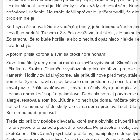
nejakú hlúposť, urobil ju. Následky si však vždy odniesol sám. Neus
požadovali riešenie. Neustále riešili správanie, pričom tvrdili, že ako
problém nie je.
Keď syna šikanovali žiaci z vedľajšej triedy, jeho triedna učiteľka 
nevidí, to nerieši. Tu som už začala zvažovať inú školu, ale nakoni
Zo strachu, že to bude horšie, alebo z nechuti opäť niečo niekde rie
bola to chyba.
A potom prišla korona a svet sa otočil hore nohami.
Zavreli sa školy a my sme si mohli na chvíľu vydýchnuť. Skončil sa 
učiteľkou a školou. Dištančné vyučovanie prinieslo úľavu, pretože po
kamarát. Hodiny zvládal výborne, ale pribudli nové predmety, stále 
kontrole. Syn už trávil na počítači celé dni, postupne aj noci. Na ho
dával pozor. Prišlo uvoľňovanie, návrat do školy. Syn je alergik a zo
nechala doma keď soplí a pokašliava. Doniesla som aj potvrdenie od
alergie, testovala som ho. „Kľudne ho nechajte doma, môžete päť dn
bol rád, že nemusí ísť do školy, ale už sa doma prestával učiť. Úloh
Bolo treba sa doprosovať.
Tretie zlo prišlo v podobe dievčaťa, ktoré syna obvinilo z kyberšikan
na tú synovu a to už bola posledná kvapka. Po prešetrení celej veci
skutočnosti. Dievča má psychické problémy, manipuluje s dospelými 
škola sa ospravedlnila s tým, že ich to veľmi mrzí. Synova škola nepr