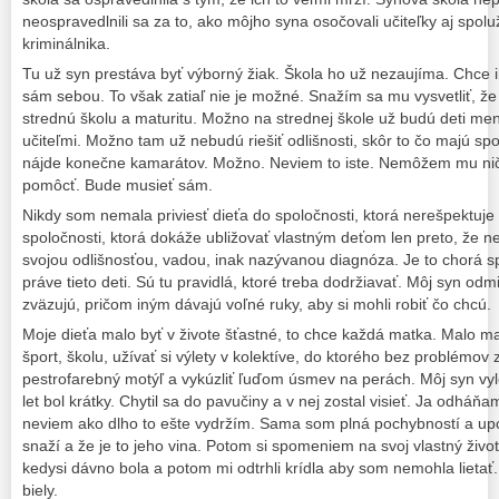
neospravedlnili sa za to, ako môjho syna osočovali učiteľky aj spoluž
kriminálnika.
Tu už syn prestáva byť výborný žiak. Škola ho už nezaujíma. Chce 
sám sebou. To však zatiaľ nie je možné. Snažím sa mu vysvetliť, ž
strednú školu a maturitu. Možno na strednej škole už budú deti me
učiteľmi. Možno tam už nebudú riešiť odlišnosti, skôr to čo majú sp
nájde konečne kamarátov. Možno. Neviem to iste. Nemôžem mu ni
pomôcť. Bude musieť sám.
Nikdy som nemala priviesť dieťa do spoločnosti, ktorá nerešpektuje 
spoločnosti, ktorá dokáže ubližovať vlastným deťom len preto, že n
svojou odlišnosťou, vadou, inak nazývanou diagnóza. Je to chorá s
práve tieto deti. Sú tu pravidlá, ktoré treba dodržiavať. Môj syn od
zväzujú, pričom iným dávajú voľné ruky, aby si mohli robiť čo chcú.
Moje dieťa malo byť v živote šťastné, to chce každá matka. Malo m
šport, školu, užívať si výlety v kolektíve, do ktorého bez problémo
pestrofarebný motýľ a vykúzliť ľuďom úsmev na perách. Môj syn vyle
let bol krátky. Chytil sa do pavučiny a v nej zostal visieť. Ja odháň
neviem ako dlho to ešte vydržím. Sama som plná pochybností a up
snaží a že je to jeho vina. Potom si spomeniem na svoj vlastný živ
kedysi dávno bola a potom mi odtrhli krídla aby som nemohla lietať.
biely.