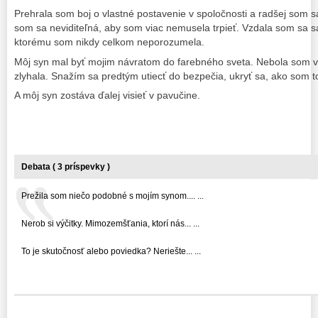
Prehrala som boj o vlastné postavenie v spoločnosti a radšej som sa
som sa neviditeľná, aby som viac nemusela trpieť. Vzdala som sa s
ktorému som nikdy celkom neporozumela.
Môj syn mal byť mojim návratom do farebného sveta. Nebola som 
zlyhala. Snažím sa predtým utiecť do bezpečia, ukryť sa, ako som to
A môj syn zostáva ďalej visieť v pavučine.
Debata ( 3 príspevky )
Prežila som niečo podobné s mojím synom.... ...
Nerob si výčitky. Mimozemšťania, ktorí nás... ...
To je skutočnosť alebo poviedka? Neriešte... ...