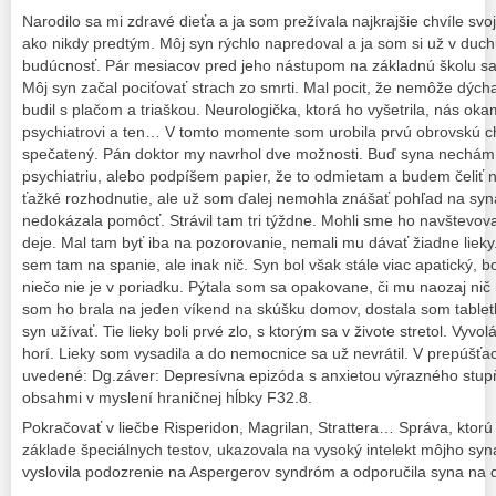
Narodilo sa mi zdravé dieťa a ja som prežívala najkrajšie chvíle svo
ako nikdy predtým. Môj syn rýchlo napredoval a ja som si už v duchu 
budúcnosť. Pár mesiacov pred jeho nástupom na základnú školu sa
Môj syn začal pociťovať strach zo smrti. Mal pocit, že nemôže dýcha
budil s plačom a triaškou. Neurologička, ktorá ho vyšetrila, nás ok
psychiatrovi a ten… V tomto momente som urobila prvú obrovskú c
spečatený. Pán doktor my navrhol dve možnosti. Buď syna nechám 
psychiatriu, alebo podpíšem papier, že to odmietam a budem čeliť
ťažké rozhodnutie, ale už som ďalej nemohla znášať pohľad na syna,
nedokázala pomôcť. Strávil tam tri týždne. Mohli sme ho navštevova
deje. Mal tam byť iba na pozorovanie, nemali mu dávať žiadne lieky. 
sem tam na spanie, ale inak nič. Syn bol však stále viac apatický, bo
niečo nie je v poriadku. Pýtala som sa opakovane, či mu naozaj nič
som ho brala na jeden víkend na skúšku domov, dostala som tablet
syn užívať. Tie lieky boli prvé zlo, s ktorým sa v živote stretol. Vyvol
horí. Lieky som vysadila a do nemocnice sa už nevrátil. V prepúšťa
uvedené: Dg.záver: Depresívna epizóda s anxietou výrazného stup
obsahmi v myslení hraničnej hĺbky F32.8.
Pokračovať v liečbe Risperidon, Magrilan, Strattera… Správa, ktorú
základe špeciálnych testov, ukazovala na vysoký intelekt môjho syn
vyslovila podozrenie na Aspergerov syndróm a odporučila syna na ďa