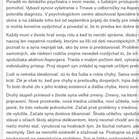
Poradili mi detského psychiatra v inom meste, s ľudským prístupo
pomohol. Vybavil synovi vyšetrenie v Trnave u odborníčky na Aspe
potvrdila diagnózu. V psychologickom centre absolvoval špeciálne t
skóre a na základe toho bol od septembra prijatý do triedy pre inte
si mohla konečne vydýchnuť a povedať si, že to predsa len dobre 
Každý musí v živote hrať svoju rolu a keď to nerobí správne, diváci
naozaj len nepatrné rozdiely, ktorými sa líši od detí neurotipických.
poznali to a syna neprijali tak, ako by sme si predstavovali. Probl
samotných, ale niektorí rodičia zrejme nevedeli rozdýchať to, že ic
spolužiaka akéhosi Aspergera. Trieda s malým počtom detí, vytvára 
individuálny prístup. Prvý stupeň syn zvládol aj napriek určitým pr
Ľudí si netreba idealizovať, sú to iba ľudia a robia chyby. Sama som
krát. Zlé je však to, keď pre chyby a predsudky dospelých, trpia deti
To bolo druhé zlo v jeho krátkej existencii a ďalšia chyba, ktorú som
Druhý stupeň priniesol v živote syna veľké zmeny. Zmeny, na ktoré
pripravení. Nové prostredie, nová triedna učiteľka, noví učitelia, n
jasné, že toto nebude jednoduché. Začali prvé problémy s triednou u
zle vyložila. Začala syna doslova šikanovať. Štvala učiteľov, spoluž
stával v očiach školy akýmsi delikventom, ktorý nesmel chodiť ani na
niečo mohlo stať, vyrušoval na hodinách tým, že šúchal nohami, a
nezmysly. Deti sa nemohli sústrediť a sťažovali sa. Postupne sa prida
poukazovali na neexistujúce problémy. Syn je ľahko ovplyvniteľný a 