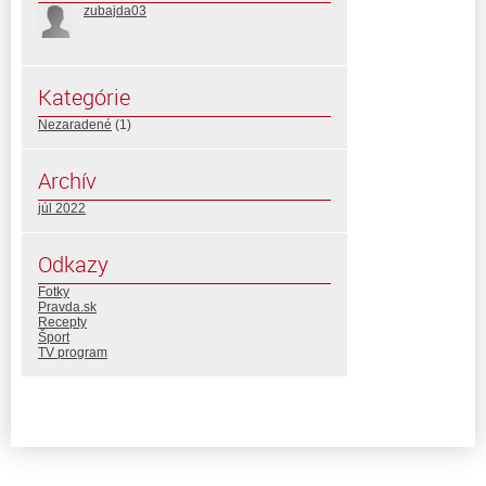
zubajda03
Kategórie
Nezaradené
(1)
Archív
júl 2022
Odkazy
Fotky
Pravda.sk
Recepty
Šport
TV program