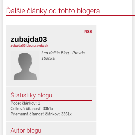
Ďalšie články od tohto blogera
RSS
zubajda03
zubajda03.blog.pravda.sk
Len ďalšia Blog - Pravda
stránka
Štatistiky blogu
Počet článkov: 1
Celková čítanosť: 3351x
Priemerná čítanosť článkov: 3351x
Autor blogu